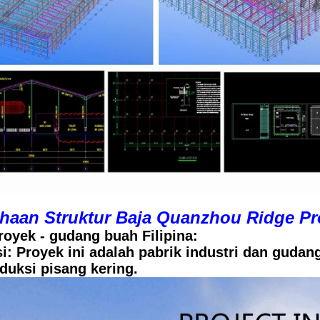
haan Struktur Baja Quanzhou Ridge P
oyek - gudang buah Filipina:
si: Proyek ini adalah pabrik industri dan gud
uksi pisang kering.