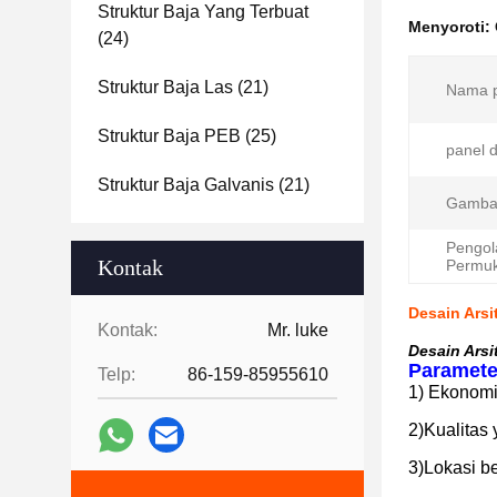
Struktur Baja Yang Terbuat
Menyoroti:
(24)
Struktur Baja Las
(21)
Nama p
Struktur Baja PEB
(25)
panel d
Struktur Baja Galvanis
(21)
Gambar 
Pengol
Kontak
Permu
Desain Arsi
Kontak:
Mr. luke
Desain Arsi
Paramete
Telp:
86-159-85955610
1) Ekonomi
2)Kualitas 
3)Lokasi b