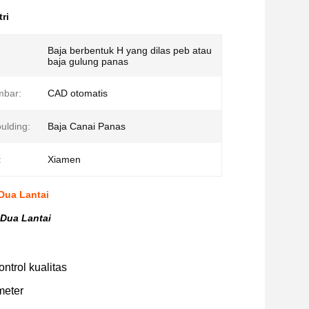
ri
Baja berbentuk H yang dilas peb atau
baja gulung panas
mbar:
CAD otomatis
ulding:
Baja Canai Panas
:
Xiamen
Dua Lantai
 Dua Lantai
ntrol kualitas
meter