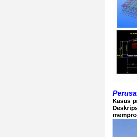
Perusa
Kasus pr
Deskrip
memprod