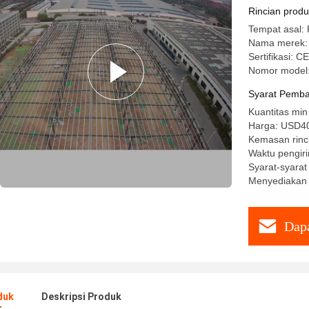
Rincian prod
Tempat asal: 
Nama merek:
Sertifikasi: 
Nomor model
Syarat Pemba
Kuantitas min
Harga: USD40
Kemasan rinc
Waktu pengiri
Syarat-syarat
Menyediakan
Dapa
duk
Deskripsi Produk