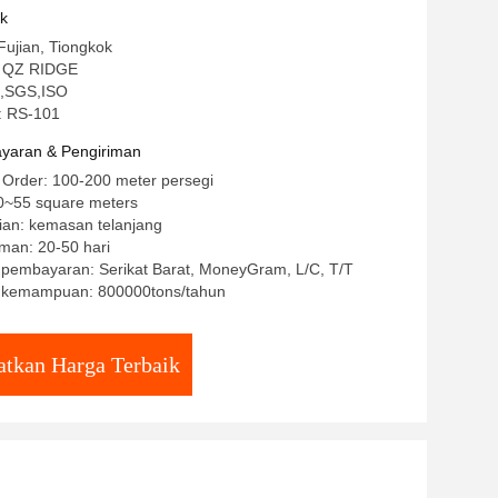
uk
Fujian, Tiongkok
 QZ RIDGE
CE,SGS,ISO
: RS-101
yaran & Pengiriman
 Order: 100-200 meter persegi
~55 square meters
ian: kemasan telanjang
man: 20-50 hari
 pembayaran: Serikat Barat, MoneyGram, L/C, T/T
 kemampuan: 800000tons/tahun
tkan Harga Terbaik