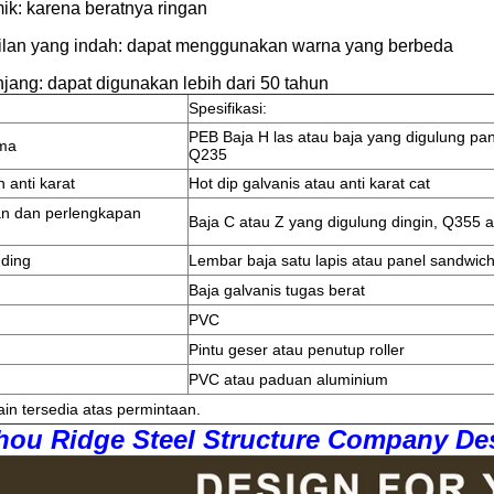
ik: karena beratnya ringan
lan yang indah: dapat menggunakan warna yang berbeda
jang: dapat digunakan lebih dari 50 tahun
Spesifikasi:
PEB Baja H las atau baja yang digulung pa
ama
Q235
 anti karat
Hot dip galvanis atau anti karat cat
n dan perlengkapan
Baja C atau Z yang digulung dingin, Q355 
nding
Lembar baja satu lapis atau panel sandwic
Baja galvanis tugas berat
PVC
Pintu geser atau penutup roller
PVC atau paduan aluminium
in tersedia atas permintaan.
ou Ridge Steel Structure Company De