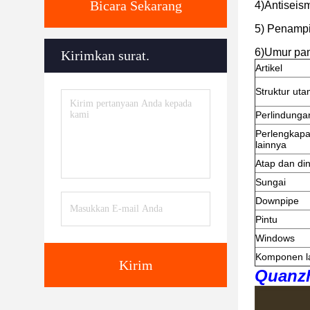
Bicara Sekarang
4)Antiseism
5) Penampi
6)Umur pan
Kirimkan surat.
Artikel
Struktur ut
Perlindungan
Perlengkapa
lainnya
Atap dan di
Sungai
Downpipe
Pintu
Windows
Komponen la
Kirim
Quanzh