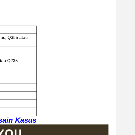
nas, Q355 atau
atau Q235
h
sain Kasus