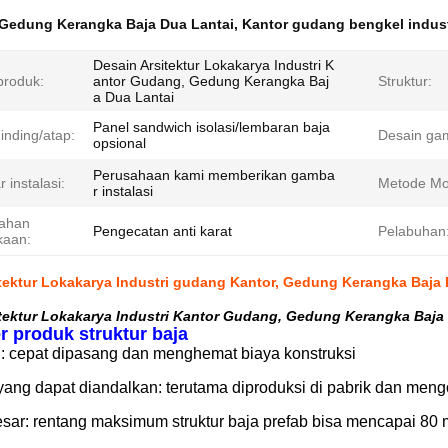
Gedung Kerangka Baja Dua Lantai
,
Kantor gudang bengkel indust
Desain Arsitektur Lokakarya Industri K
roduk:
antor Gudang, Gedung Kerangka Baj
Struktur:
a Dua Lantai
Panel sandwich isolasi/lembaran baja
inding/atap:
Desain ga
opsional
Perusahaan kami memberikan gamba
instalasi:
Metode Mo
r instalasi
ahan
Pengecatan anti karat
Pelabuhan
kaan:
tektur Lokakarya Industri gudang Kantor, Gedung Kerangka Baja 
tektur Lokakarya Industri Kantor Gudang, Gedung Kerangka Baja
r produk struktur baja
: cepat dipasang dan menghemat biaya konstruksi
yang dapat diandalkan: terutama diproduksi di pabrik dan mengo
esar: rentang maksimum struktur baja prefab bisa mencapai 80 