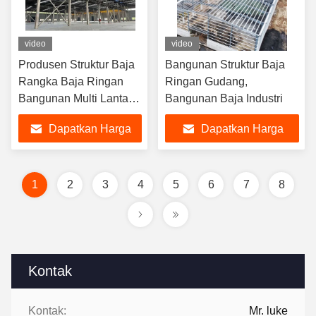
video
video
Produsen Struktur Baja
Bangunan Struktur Baja
Rangka Baja Ringan
Ringan Gudang,
Bangunan Multi Lantai
Bangunan Baja Industri
Struktur Prefabrikasi
Dapatkan Harga
Dapatkan Harga
Terbaik
Terbaik
1
2
3
4
5
6
7
8
Kontak
Kontak:
Mr. luke