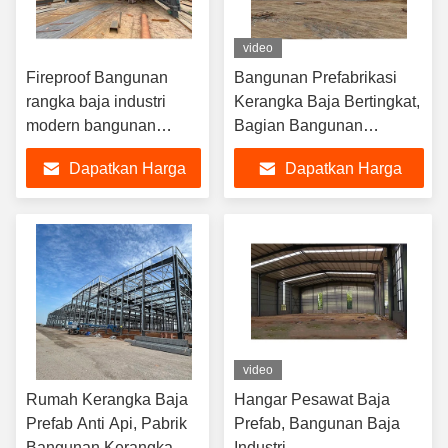
video
Fireproof Bangunan
Bangunan Prefabrikasi
rangka baja industri
Kerangka Baja Bertingkat,
modern bangunan
Bagian Bangunan
komersial logam gudang
Kerangka Baja Industri
Dapatkan Harga
Dapatkan Harga
Terbaik
Terbaik
video
Rumah Kerangka Baja
Hangar Pesawat Baja
Prefab Anti Api, Pabrik
Prefab, Bangunan Baja
Bangunan Kerangka
Industri