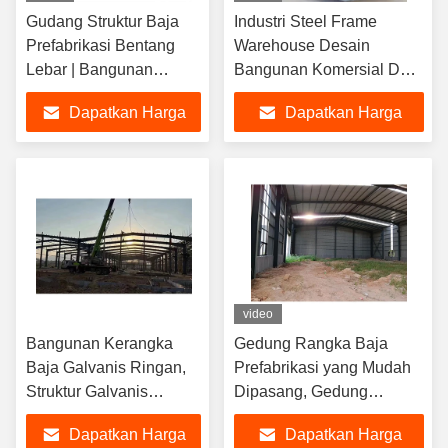
Gudang Struktur Baja
Industri Steel Frame
Prefabrikasi Bentang
Warehouse Desain
Lebar | Bangunan
Bangunan Komersial Dan
Rangka Logam Industri,
Konstruksi Cepat
Dapatkan Harga
Dapatkan Harga
Gudang Pabrik
Penyimpanan Logistik
Terbaik
Terbaik
Komersial
video
Bangunan Kerangka
Gedung Rangka Baja
Baja Galvanis Ringan,
Prefabrikasi yang Mudah
Struktur Galvanis
Dipasang, Gedung
Industri
Logam, Gudang Pra-
Dapatkan Harga
Dapatkan Harga
Rekayasa, Gudang