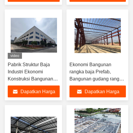
Terbaik
Terbaik
video
Pabrik Struktur Baja
Ekonomi Bangunan
Industri Ekonomi
rangka baja Prefab,
Konstruksi Bangunan
Bangunan gudang rangka
Kerangka Baja
baja ringan
Dapatkan Harga
Dapatkan Harga
Terbaik
Terbaik