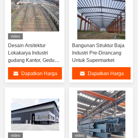
video
Desain Arsitektur
Bangunan Struktur Baja
Lokakarya Industri
Industri Pre-Dirancang
gudang Kantor, Gedung
Untuk Supermarket
Kerangka Baja Dua
Dapatkan Harga
Dapatkan Harga
Lantai
Terbaik
Terbaik
video
video