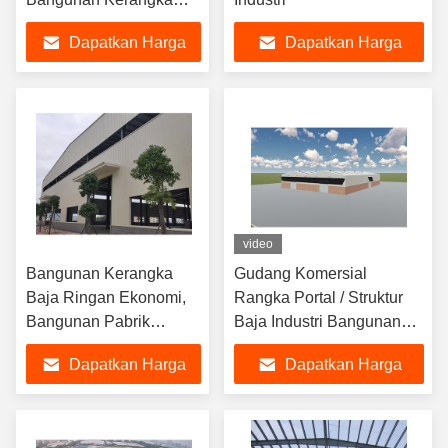
Baja Industri
Dapatkan Harga
Dapatkan Harga
Terbaik
Terbaik
video
Bangunan Kerangka
Gudang Komersial
Baja Ringan Ekonomi,
Rangka Portal / Struktur
Bangunan Pabrik
Baja Industri Bangunan
Konstruksi Baja
Investor Mencari Peralatan
Dapatkan Harga
Dapatkan Harga
Prefabrikasi
Bengkel
Terbaik
Terbaik