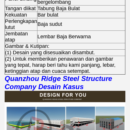
bergelombang
Tangan diikat
Tabung Baja Bulat
Kekuatan
Bar bulat
Perlengkapan
Baja sudut
lutut
Jembatan
Lembar Baja Berwarna
atap
Gambar & Kutipan:
(1) Desain yang disesuaikan disambut.
(2) Untuk memberikan penawaran dan gambar
yang tepat, harap beri tahu kami panjang, lebar,
ketinggian atap dan cuaca setempat.
Quanzhou Ridge Steel Structure
Company Desain Kasus