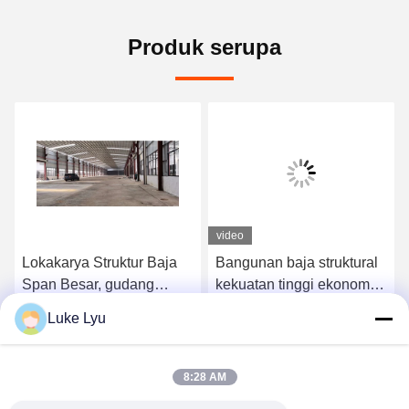
Produk serupa
video
Lokakarya Struktur Baja
Bangunan baja struktural
Span Besar, gudang
kekuatan tinggi ekonomi,
konstruksi baja
Bangunan rangka baja
Luke Lyu
prefabrikasi
prefabrikasi
k
Dapatkan Harga Terbaik
Dapatkan Harga Terbaik
8:28 AM