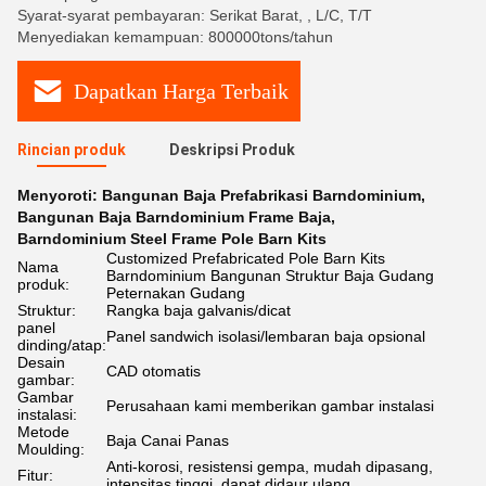
Syarat-syarat pembayaran: Serikat Barat, , L/C, T/T
Menyediakan kemampuan: 800000tons/tahun
Dapatkan Harga Terbaik
Rincian produk
Deskripsi Produk
Menyoroti:
Bangunan Baja Prefabrikasi Barndominium
,
Bangunan Baja Barndominium Frame Baja
,
Barndominium Steel Frame Pole Barn Kits
Customized Prefabricated Pole Barn Kits
Nama
Barndominium Bangunan Struktur Baja Gudang
produk:
Peternakan Gudang
Struktur:
Rangka baja galvanis/dicat
panel
Panel sandwich isolasi/lembaran baja opsional
dinding/atap:
Desain
CAD otomatis
gambar:
Gambar
Perusahaan kami memberikan gambar instalasi
instalasi:
Metode
Baja Canai Panas
Moulding:
Anti-korosi, resistensi gempa, mudah dipasang,
Fitur:
intensitas tinggi, dapat didaur ulang