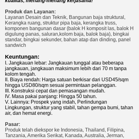
kualitas, menang-menang kerjasama!
Produk dan Layanan:
Layanan Desain dan Teknik, Bangunan baja struktural,
Kerangka ruang, struktur pipa baja, kerangka truss,
komponen bangunan dasar (balok H komposit las, balok H
digulung panas, saluran,kolom baja, balok baja), bingkai
standar, bingkai sekunder, bahan atap dan dinding, panel
sandwich
Keuntungan:
I. Jangkauan lebar: Jangkauan tunggal atau beberapa
jangkauan, jangkauan maksimum lebih dari 70 m tanpa
kolom tengah.
II. Biaya rendah: Harga satuan berkisar dari USD45/sqm
hingga USD80/sqm sesuai permintaan pelanggan.
III. Konstruksi cepat dan pemasangan mudah.
IV. Masa pakai panjang: Hingga 50 tahun.
V. Lainnya: Prospek yang indah, Perlindungan
Lingkungan, struktur yang stabil, tahan gempa bumi, tahan
air, dan hemat energi.
Pasar:
Produk telah diekspor ke Indonesia, Thailand, Filipina,
Tanzania, Amerika Serikat, Kanada, Australia, Jerman,