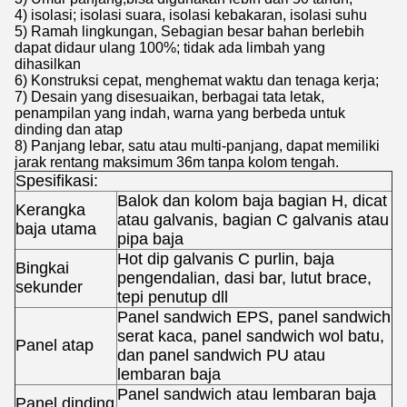
4) isolasi; isolasi suara, isolasi kebakaran, isolasi suhu
5) Ramah lingkungan, Sebagian besar bahan berlebih
dapat didaur ulang 100%; tidak ada limbah yang
dihasilkan
6) Konstruksi cepat, menghemat waktu dan tenaga kerja;
7) Desain yang disesuaikan, berbagai tata letak,
penampilan yang indah, warna yang berbeda untuk
dinding dan atap
8) Panjang lebar, satu atau multi-panjang, dapat memiliki
jarak rentang maksimum 36m tanpa kolom tengah.
Spesifikasi:
Balok dan kolom baja bagian H, dicat
Kerangka
atau galvanis, bagian C galvanis atau
baja utama
pipa baja
Hot dip galvanis C purlin, baja
Bingkai
pengendalian, dasi bar, lutut brace,
sekunder
tepi penutup dll
Panel sandwich EPS, panel sandwich
serat kaca, panel sandwich wol batu,
Panel atap
dan panel sandwich PU atau
lembaran baja
Panel sandwich atau lembaran baja
Panel dinding