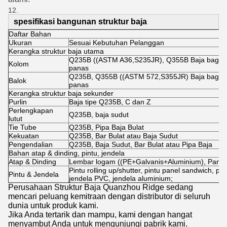
spesifikasi bangunan struktur baja
Daftar Bahan
Ukuran
Sesuai Kebutuhan Pelanggan
Kerangka struktur baja utama
Q235B ((ASTM A36,S235JR), Q355B Baja bagian 
Kolom
panas
Q235B, Q355B ((ASTM 572,S355JR) Baja bagian 
Balok
panas
Kerangka struktur baja sekunder
Purlin
Baja tipe Q235B, C dan Z
Perlengkapan
Q235B, baja sudut
lutut
Tie Tube
Q235B, Pipa Baja Bulat
Kekuatan
Q235B, Bar Bulat atau Baja Sudut
Pengendalian
Q235B, Baja Sudut, Bar Bulat atau Pipa Baja
Bahan atap & dinding, pintu, jendela
Atap & Dinding
Lembar logam ((PE+Galvanis+Aluminium), Panel
Pintu rolling up/shutter, pintu panel sandwich, pint
Pintu & Jendela
jendela PVC, jendela aluminium;
Perusahaan Struktur Baja Quanzhou Ridge sedang
mencari peluang kemitraan dengan distributor di seluruh
dunia untuk produk kami.
Jika Anda tertarik dan mampu, kami dengan hangat
menyambut Anda untuk mengunjungi pabrik kami.