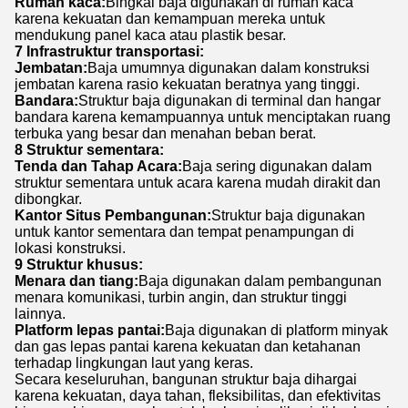
Rumah kaca:
Bingkai baja digunakan di rumah kaca
karena kekuatan dan kemampuan mereka untuk
mendukung panel kaca atau plastik besar.
7 Infrastruktur transportasi:
Jembatan:
Baja umumnya digunakan dalam konstruksi
jembatan karena rasio kekuatan beratnya yang tinggi.
Bandara:
Struktur baja digunakan di terminal dan hangar
bandara karena kemampuannya untuk menciptakan ruang
terbuka yang besar dan menahan beban berat.
8 Struktur sementara:
Tenda dan Tahap Acara:
Baja sering digunakan dalam
struktur sementara untuk acara karena mudah dirakit dan
dibongkar.
Kantor Situs Pembangunan:
Struktur baja digunakan
untuk kantor sementara dan tempat penampungan di
lokasi konstruksi.
9 Struktur khusus:
Menara dan tiang:
Baja digunakan dalam pembangunan
menara komunikasi, turbin angin, dan struktur tinggi
lainnya.
Platform lepas pantai:
Baja digunakan di platform minyak
dan gas lepas pantai karena kekuatan dan ketahanan
terhadap lingkungan laut yang keras.
Secara keseluruhan, bangunan struktur baja dihargai
karena kekuatan, daya tahan, fleksibilitas, dan efektivitas