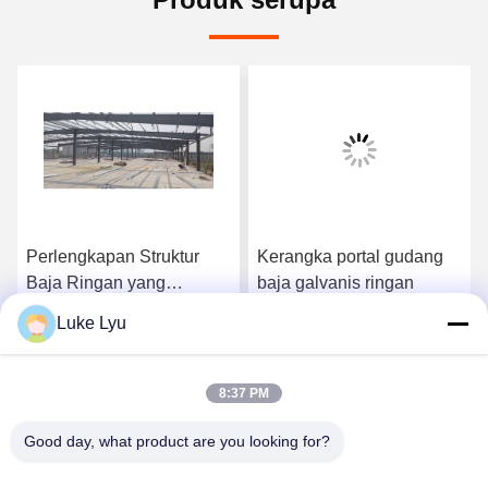
Perlengkapan Struktur
Kerangka portal gudang
Baja Ringan yang
baja galvanis ringan
Disesuaikan
Luke Lyu
Perlengkapan Kerangka
k
Dapatkan Harga Terbaik
Dapatkan Harga Terbaik
Portal Baja Prefabrikasi
8:37 PM
Good day, what product are you looking for?