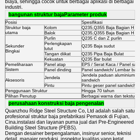
biaya, sehingga cocok untuk berbagai aplikasi di berbagai
industri.
bangunan struktur baja
Parameter produk
Posisi
Spesifikasi
Struktur baja
Kolom
Q235,Q355 Baja Bagian H ya
utama
Balok
Q235,Q355 Baja Bagian H ya
Purlin
Q235 C dan Z purlin
Perlengkapan
Sekunder
Q235 Baja sudut
lutut
Bingkai
Tangan diikat
Q235 Pipa Baja Bulat
Kekuatan
Q235 Bar bulat
Pemeliharaan
Panel atap
EPS / Serat Kaca / Panel san
Sistem
Panel dinding
Panel sandwich/ Lembar baj
Jendela paduan aluminium/je
Jendela
Aksesoris
sandwich
Pintu
Pintu geser panel sandwich/Pi
Penggunaan Struktur
Hingga 70 tahun
Pilihan Penutup
Berbagai warna dan tekstur t
perusahaan konstruksi baja pengenalan
Quanzhou Ridge Steel Structure Co, Ltd adalah salah satu
profesional struktur baja prefabrikasi Pemasok di Fujian,
Cina.instalasi dan layanan purna jual dari Pre-Engineered
Building Steel Structure (PEBS).
Dengan desainer berpengalaman, insinyur senior, teknisi
detail, manajer produksi, inspektur kualitas yang ketat,