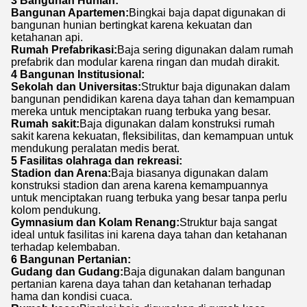
3 Bangunan Hunian:
Bangunan Apartemen:
Bingkai baja dapat digunakan di
bangunan hunian bertingkat karena kekuatan dan
ketahanan api.
Rumah Prefabrikasi:
Baja sering digunakan dalam rumah
prefabrik dan modular karena ringan dan mudah dirakit.
4 Bangunan Institusional:
Sekolah dan Universitas:
Struktur baja digunakan dalam
bangunan pendidikan karena daya tahan dan kemampuan
mereka untuk menciptakan ruang terbuka yang besar.
Rumah sakit:
Baja digunakan dalam konstruksi rumah
sakit karena kekuatan, fleksibilitas, dan kemampuan untuk
mendukung peralatan medis berat.
5 Fasilitas olahraga dan rekreasi:
Stadion dan Arena:
Baja biasanya digunakan dalam
konstruksi stadion dan arena karena kemampuannya
untuk menciptakan ruang terbuka yang besar tanpa perlu
kolom pendukung.
Gymnasium dan Kolam Renang:
Struktur baja sangat
ideal untuk fasilitas ini karena daya tahan dan ketahanan
terhadap kelembaban.
6 Bangunan Pertanian:
Gudang dan Gudang:
Baja digunakan dalam bangunan
pertanian karena daya tahan dan ketahanan terhadap
hama dan kondisi cuaca.