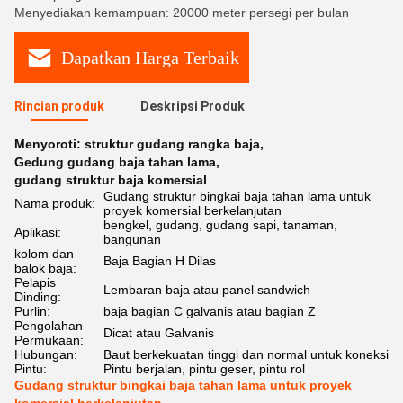
Menyediakan kemampuan: 20000 meter persegi per bulan
Dapatkan Harga Terbaik
Rincian produk
Deskripsi Produk
Menyoroti:
struktur gudang rangka baja
,
Gedung gudang baja tahan lama
,
gudang struktur baja komersial
Gudang struktur bingkai baja tahan lama untuk
Nama produk:
proyek komersial berkelanjutan
bengkel, gudang, gudang sapi, tanaman,
Aplikasi:
bangunan
kolom dan
Baja Bagian H Dilas
balok baja:
Pelapis
Lembaran baja atau panel sandwich
Dinding:
Purlin:
baja bagian C galvanis atau bagian Z
Pengolahan
Dicat atau Galvanis
Permukaan:
Hubungan:
Baut berkekuatan tinggi dan normal untuk koneksi
Pintu:
Pintu berjalan, pintu geser, pintu rol
Gudang struktur bingkai baja tahan lama untuk proyek