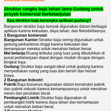
komersial berkelanjutan
Struktur rangka baja tahan lama Gudang untuk
proyek komersial berkelanjutan
Apa struktur baja kerangka aplikasi gudang?
Bangunan struktur baja banyak digunakan dalam berbagai
aplikasi karena kekuatan, daya tahan, dan fleksibilitasnya.
1 Bangunan komersial:
Bangunan Kantor:
Struktur baja sering digunakan untuk
gedung perkantoran tinggi karena kekuatan dan
kemampuan mereka untuk menahan beban besar.
Mal belanja:
Ruang terbuka yang luas yang dibutuhkan di
pusat perbelanjaan dapat dengan mudah dicapai dengan
bingkai baja.
Gudang:
Struktur baja sangat ideal untuk gudang karena
menyediakan ruang yang luas dan bersih dan hemat
biaya.
2 Bangunan Industri:
Pabrik:
Baja biasanya digunakan dalam konstruksi pabrik
dan pabrik industri karena kemampuannya untuk menahan
mesin dan peralatan berat.
Pembangkit Listrik:
Struktur baja digunakan di
pembangkit listrik karena daya tahan dan kemampuan
untuk menahan beban berat.