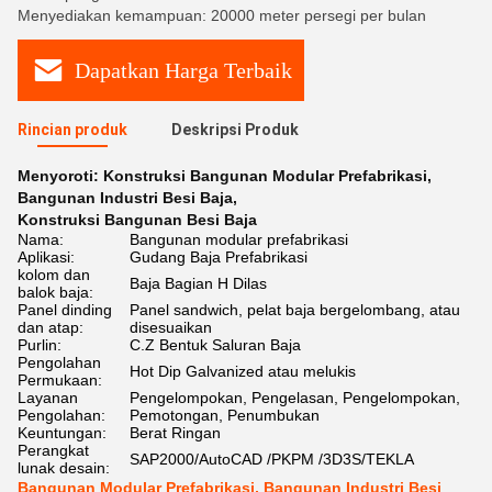
Menyediakan kemampuan: 20000 meter persegi per bulan
Dapatkan Harga Terbaik
Rincian produk
Deskripsi Produk
Menyoroti:
Konstruksi Bangunan Modular Prefabrikasi
,
Bangunan Industri Besi Baja
,
Konstruksi Bangunan Besi Baja
Nama:
Bangunan modular prefabrikasi
Aplikasi:
Gudang Baja Prefabrikasi
kolom dan
Baja Bagian H Dilas
balok baja:
Panel dinding
Panel sandwich, pelat baja bergelombang, atau
dan atap:
disesuaikan
Purlin:
C.Z Bentuk Saluran Baja
Pengolahan
Hot Dip Galvanized atau melukis
Permukaan:
Layanan
Pengelompokan, Pengelasan, Pengelompokan,
Pengolahan:
Pemotongan, Penumbukan
Keuntungan:
Berat Ringan
Perangkat
SAP2000/AutoCAD /PKPM /3D3S/TEKLA
lunak desain:
Bangunan Modular Prefabrikasi, Bangunan Industri Besi