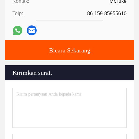
Kontak:
Mr. luke
Telp:
86-159-85955610
Bicara Sekarang
Kirimkan surat.