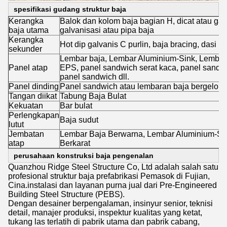
spesifikasi gudang struktur baja
Kerangka
Balok dan kolom baja bagian H, dicat atau gal
baja utama
galvanisasi atau pipa baja
Kerangka
Hot dip galvanis C purlin, baja bracing, dasi bar
sekunder
Lembar baja, Lembar Aluminium-Sink, Lembar
Panel atap
EPS, panel sandwich serat kaca, panel sandw
panel sandwich dll.
Panel dinding
Panel sandwich atau lembaran baja bergelomb
Tangan diikat
Tabung Baja Bulat
Kekuatan
Bar bulat
Perlengkapan
Baja sudut
lutut
Jembatan
Lembar Baja Berwarna, Lembar Aluminium-Sin
atap
Berkarat
perusahaan konstruksi baja pengenalan
Quanzhou Ridge Steel Structure Co, Ltd adalah salah satu
profesional struktur baja prefabrikasi Pemasok di Fujian,
Cina.instalasi dan layanan purna jual dari Pre-Engineered
Building Steel Structure (PEBS).
Dengan desainer berpengalaman, insinyur senior, teknisi
detail, manajer produksi, inspektur kualitas yang ketat,
tukang las terlatih di pabrik utama dan pabrik cabang,