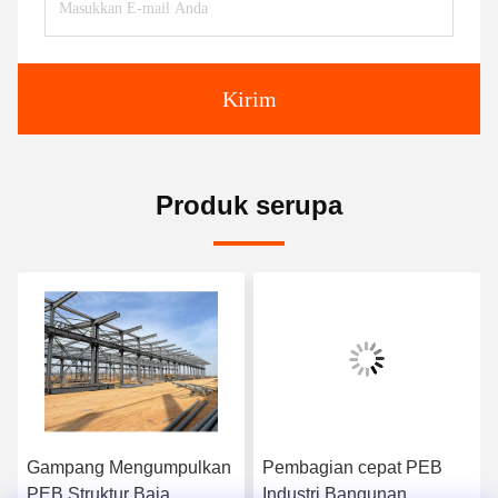
Kirim
Produk serupa
video
n
Pembagian cepat PEB
Struktur baja PEB yang
Industri Bangunan
disesuaikan Industri