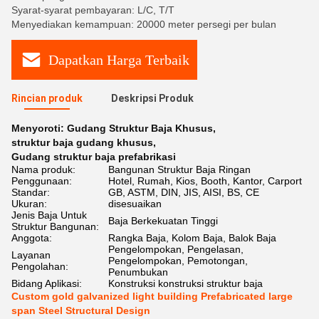
Syarat-syarat pembayaran: L/C, T/T
Menyediakan kemampuan: 20000 meter persegi per bulan
Dapatkan Harga Terbaik
Rincian produk
Deskripsi Produk
Menyoroti:
Gudang Struktur Baja Khusus
,
struktur baja gudang khusus
,
Gudang struktur baja prefabrikasi
Nama produk:
Bangunan Struktur Baja Ringan
Penggunaan:
Hotel, Rumah, Kios, Booth, Kantor, Carport
Standar:
GB, ASTM, DIN, JIS, AISI, BS, CE
Ukuran:
disesuaikan
Jenis Baja Untuk
Baja Berkekuatan Tinggi
Struktur Bangunan:
Anggota:
Rangka Baja, Kolom Baja, Balok Baja
Pengelompokan, Pengelasan,
Layanan
Pengelompokan, Pemotongan,
Pengolahan:
Penumbukan
Bidang Aplikasi:
Konstruksi konstruksi struktur baja
Custom gold galvanized light building Prefabricated large
span Steel Structural Design