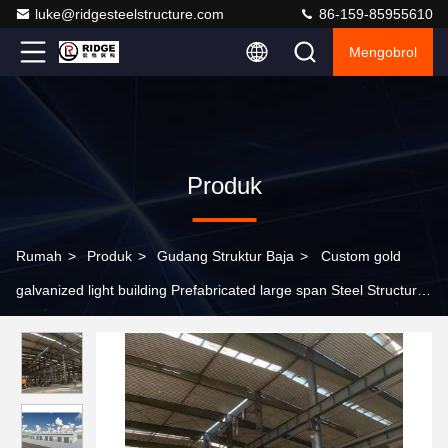
luke@ridgesteelstructure.com
86-159-85955610
Mengobrol
Produk
Rumah
>
Produk
>
Gudang Struktur Baja
>
Custom gold
galvanized light building Prefabricated large span Steel Structural
Design