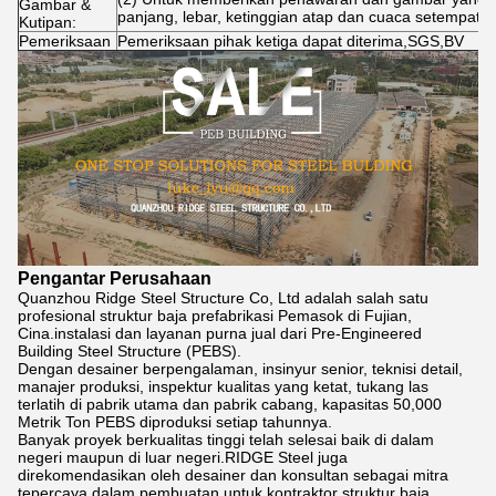
Gambar &
panjang, lebar, ketinggian atap dan cuaca setempat.
Kutipan:
Pemeriksaan
Pemeriksaan pihak ketiga dapat diterima,SGS,BV
Pengantar Perusahaan
Quanzhou Ridge Steel Structure Co, Ltd adalah salah satu
profesional struktur baja prefabrikasi Pemasok di Fujian,
Cina.instalasi dan layanan purna jual dari Pre-Engineered
Building Steel Structure (PEBS).
Dengan desainer berpengalaman, insinyur senior, teknisi detail,
manajer produksi, inspektur kualitas yang ketat, tukang las
terlatih di pabrik utama dan pabrik cabang, kapasitas 50,000
Metrik Ton PEBS diproduksi setiap tahunnya.
Banyak proyek berkualitas tinggi telah selesai baik di dalam
negeri maupun di luar negeri.RIDGE Steel juga
direkomendasikan oleh desainer dan konsultan sebagai mitra
tepercaya dalam pembuatan untuk kontraktor struktur baja.