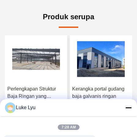
Produk serupa
Perlengkapan Struktur
Kerangka portal gudang
Baja Ringan yang
baja galvanis ringan
Disesuaikan
Luke Lyu
Perlengkapan Kerangka
k
Dapatkan Harga Terbaik
Dapatkan Harga Terbaik
Portal Baja Prefabrikasi
7:28 AM