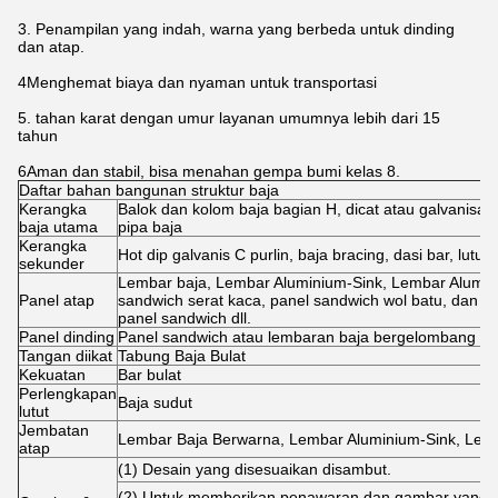
3. Penampilan yang indah, warna yang berbeda untuk dinding
dan atap.
4Menghemat biaya dan nyaman untuk transportasi
5. tahan karat dengan umur layanan umumnya lebih dari 15
tahun
6Aman dan stabil, bisa menahan gempa bumi kelas 8.
Daftar bahan bangunan struktur baja
Kerangka
Balok dan kolom baja bagian H, dicat atau galvanisas
baja utama
pipa baja
Kerangka
Hot dip galvanis C purlin, baja bracing, dasi bar, lutut 
sekunder
Lembar baja, Lembar Aluminium-Sink, Lembar Alumin
Panel atap
sandwich serat kaca, panel sandwich wol batu, dan P
panel sandwich dll.
Panel dinding
Panel sandwich atau lembaran baja bergelombang dll
Tangan diikat
Tabung Baja Bulat
Kekuatan
Bar bulat
Perlengkapan
Baja sudut
lutut
Jembatan
Lembar Baja Berwarna, Lembar Aluminium-Sink, Lemba
atap
(1) Desain yang disesuaikan disambut.
(2) Untuk memberikan penawaran dan gambar yang tep